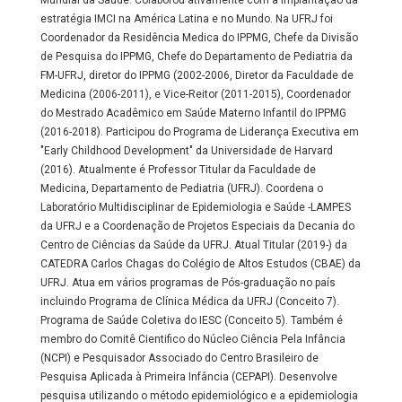
Mundial da Saúde. Colaborou ativamente com a implantação da
estratégia IMCI na América Latina e no Mundo. Na UFRJ foi
Coordenador da Residência Medica do IPPMG, Chefe da Divisão
de Pesquisa do IPPMG, Chefe do Departamento de Pediatria da
FM-UFRJ, diretor do IPPMG (2002-2006, Diretor da Faculdade de
Medicina (2006-2011), e Vice-Reitor (2011-2015), Coordenador
do Mestrado Acadêmico em Saúde Materno Infantil do IPPMG
(2016-2018). Participou do Programa de Liderança Executiva em
"Early Childhood Development" da Universidade de Harvard
(2016). Atualmente é Professor Titular da Faculdade de
Medicina, Departamento de Pediatria (UFRJ). Coordena o
Laboratório Multidisciplinar de Epidemiologia e Saúde -LAMPES
da UFRJ e a Coordenação de Projetos Especiais da Decania do
Centro de Ciências da Saúde da UFRJ. Atual Titular (2019-) da
CATEDRA Carlos Chagas do Colégio de Altos Estudos (CBAE) da
UFRJ. Atua em vários programas de Pós-graduação no país
incluindo Programa de Clínica Médica da UFRJ (Conceito 7).
Programa de Saúde Coletiva do IESC (Conceito 5). Também é
membro do Comitê Cientifico do Núcleo Ciência Pela Infância
(NCPI) e Pesquisador Associado do Centro Brasileiro de
Pesquisa Aplicada à Primeira Infância (CEPAPI). Desenvolve
pesquisa utilizando o método epidemiológico e a epidemiologia