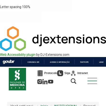
Letter spacing
100
%
Web Accessibility plugin
by DJ-Extensions.com
COMUNICA BR
ACESSO À INFORMAÇÃO
PARTICIPE
LEGISL
IR
PARA
Protocolo
Siga
Intranet
O
CONTEÚDO