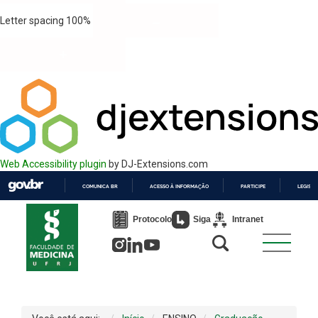
Letter spacing
100
%
Web Accessibility plugin
by DJ-Extensions.com
COMUNICA BR
ACESSO À INFORMAÇÃO
PARTICIPE
LEGISL
IR
PARA
Protocolo
Siga
Intranet
O
CONTEÚDO