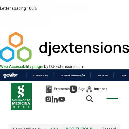
Letter spacing
100
%
Web Accessibility plugin
by DJ-Extensions.com
COMUNICA BR
ACESSO À INFORMAÇÃO
PARTICIPE
LEGISL
IR
PARA
Protocolo
Siga
Intranet
O
CONTEÚDO