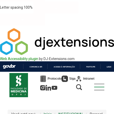
Letter spacing
100
%
Web Accessibility plugin
by DJ-Extensions.com
COMUNICA BR
ACESSO À INFORMAÇÃO
PARTICIPE
LEGISL
IR
PARA
Protocolo
Siga
Intranet
O
CONTEÚDO