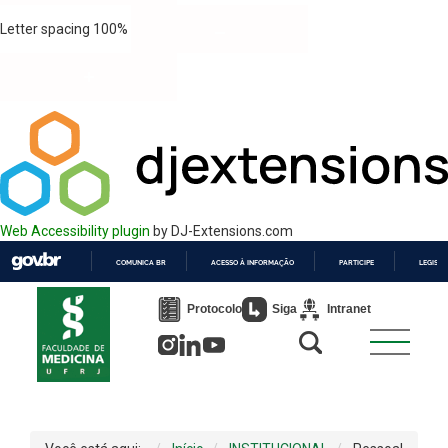
Letter spacing
100
%
Web Accessibility plugin
by DJ-Extensions.com
COMUNICA BR
ACESSO À INFORMAÇÃO
PARTICIPE
LEGISL
IR
PARA
Protocolo
Siga
Intranet
O
CONTEÚDO