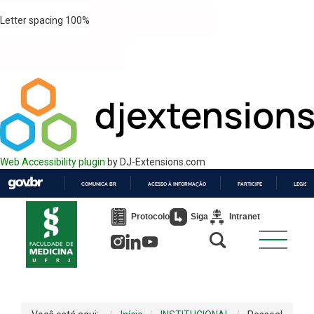
Letter spacing
100
%
Web Accessibility plugin
by DJ-Extensions.com
COMUNICA BR
ACESSO À INFORMAÇÃO
PARTICIPE
LEGISL
IR
PARA
Protocolo
Siga
Intranet
O
CONTEÚDO