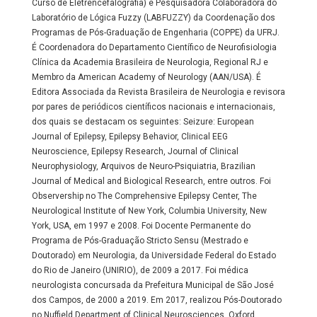
Curso de Eletrencefalografia) e Pesquisadora Colaboradora do
Laboratório de Lógica Fuzzy (LABFUZZY) da Coordenação dos
Programas de Pós-Graduação de Engenharia (COPPE) da UFRJ.
É Coordenadora do Departamento Científico de Neurofisiologia
Clínica da Academia Brasileira de Neurologia, Regional RJ e
Membro da American Academy of Neurology (AAN/USA). É
Editora Associada da Revista Brasileira de Neurologia e revisora
por pares de periódicos científicos nacionais e internacionais,
dos quais se destacam os seguintes: Seizure: European
Journal of Epilepsy, Epilepsy Behavior, Clinical EEG
Neuroscience, Epilepsy Research, Journal of Clinical
Neurophysiology, Arquivos de Neuro-Psiquiatria, Brazilian
Journal of Medical and Biological Research, entre outros. Foi
Observership no The Comprehensive Epilepsy Center, The
Neurological Institute of New York, Columbia University, New
York, USA, em 1997 e 2008. Foi Docente Permanente do
Programa de Pós-Graduação Stricto Sensu (Mestrado e
Doutorado) em Neurologia, da Universidade Federal do Estado
do Rio de Janeiro (UNIRIO), de 2009 a 2017. Foi médica
neurologista concursada da Prefeitura Municipal de São José
dos Campos, de 2000 a 2019. Em 2017, realizou Pós-Doutorado
no Nuffield Department of Clinical Neurosciences, Oxford