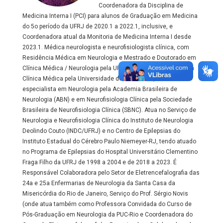
Coordenadora da Disciplina de
Medicina Interna I (PCI) para alunos de Graduação em Medicina
do 5o período da UFRJ de 2020.1 a 2022.1, inclusive, e
Coordenadora atual da Monitoria de Medicina Interna I desde
2023.1. Médica neurologista e neurofisiologista clínica, com
Residência Médica em Neurologia e Mestrado e Doutorado em
Clínica Médica / Neurologia pela UFRJ, Residência Médica em
Clínica Médica pela Universidade de Taubaté-SP, título de
especialista em Neurologia pela Academia Brasileira de
Neurologia (ABN) e em Neurofisiologia Clínica pela Sociedade
Brasileira de Neurofisiologia Clínica (SBNC). Atua no Serviço de
Neurologia e Neurofisiologia Clínica do Instituto de Neurologia
Deolindo Couto (INDC/UFRJ) e no Centro de Epilepsias do
Instituto Estadual do Cérebro Paulo Niemeyer-RJ, tendo atuado
no Programa de Epilepsias do Hospital Universitário Clementino
Fraga Filho da UFRJ de 1998 a 2004 e de 2018 a 2023. É
Responsável Colaboradora pelo Setor de Eletrencefalografia das
24a e 25a Enfermarias de Neurologia da Santa Casa da
Misericórdia do Rio de Janeiro, Serviço do Prof. Sérgio Novis
(onde atua também como Professora Convidada do Curso de
Pós-Graduação em Neurologia da PUC-Rio e Coordenadora do