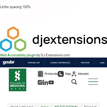
Letter spacing
100
%
Web Accessibility plugin
by DJ-Extensions.com
COMUNICA BR
ACESSO À INFORMAÇÃO
PARTICIPE
LEGISL
IR
PARA
Protocolo
Siga
Intranet
O
CONTEÚDO