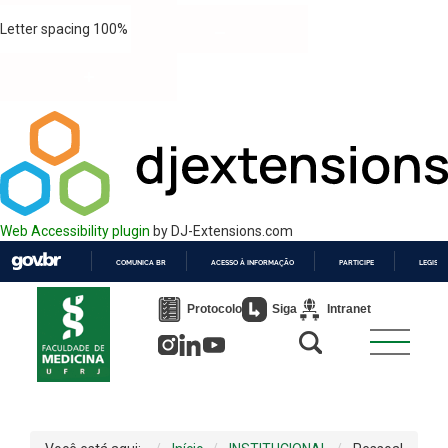
Letter spacing
100
%
Web Accessibility plugin
by DJ-Extensions.com
COMUNICA BR
ACESSO À INFORMAÇÃO
PARTICIPE
LEGISL
IR
PARA
Protocolo
Siga
Intranet
O
CONTEÚDO