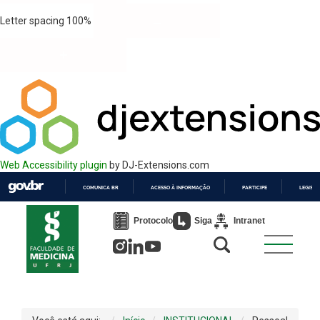
Letter spacing
100
%
Web Accessibility plugin
by DJ-Extensions.com
COMUNICA BR
ACESSO À INFORMAÇÃO
PARTICIPE
LEGISL
IR
PARA
Protocolo
Siga
Intranet
O
CONTEÚDO