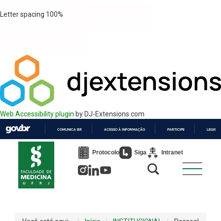
Letter spacing
100
%
Web Accessibility plugin
by DJ-Extensions.com
COMUNICA BR
ACESSO À INFORMAÇÃO
PARTICIPE
LEGISL
IR
PARA
Protocolo
Siga
Intranet
O
CONTEÚDO