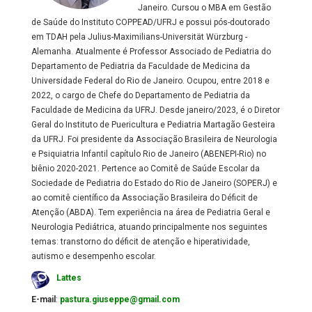
Janeiro. Cursou o MBA em Gestão
de Saúde do Instituto COPPEAD/UFRJ e possui pós-doutorado
em TDAH pela Julius-Maximilians-Universität Würzburg -
Alemanha. Atualmente é Professor Associado de Pediatria do
Departamento de Pediatria da Faculdade de Medicina da
Universidade Federal do Rio de Janeiro. Ocupou, entre 2018 e
2022, o cargo de Chefe do Departamento de Pediatria da
Faculdade de Medicina da UFRJ. Desde janeiro/2023, é o Diretor
Geral do Instituto de Puericultura e Pediatria Martagão Gesteira
da UFRJ. Foi presidente da Associação Brasileira de Neurologia
e Psiquiatria Infantil capítulo Rio de Janeiro (ABENEPI-Rio) no
biênio 2020-2021. Pertence ao Comitê de Saúde Escolar da
Sociedade de Pediatria do Estado do Rio de Janeiro (SOPERJ) e
ao comitê científico da Associação Brasileira do Déficit de
Atenção (ABDA). Tem experiência na área de Pediatria Geral e
Neurologia Pediátrica, atuando principalmente nos seguintes
temas: transtorno do déficit de atenção e hiperatividade,
autismo e desempenho escolar.
Lattes
E-mail
:
pastura.giuseppe@gmail.com