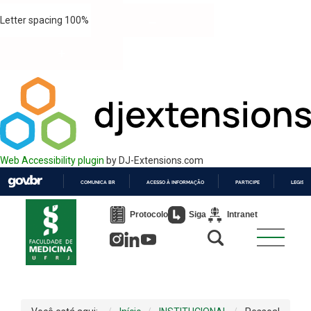
Letter spacing
100
%
Web Accessibility plugin
by DJ-Extensions.com
COMUNICA BR
ACESSO À INFORMAÇÃO
PARTICIPE
LEGISL
IR
PARA
Protocolo
Siga
Intranet
O
CONTEÚDO