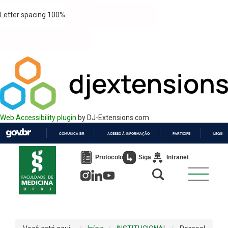
Letter spacing
100
%
Web Accessibility plugin
by DJ-Extensions.com
COMUNICA BR
ACESSO À INFORMAÇÃO
PARTICIPE
LEGISL
IR
PARA
Protocolo
Siga
Intranet
O
CONTEÚDO