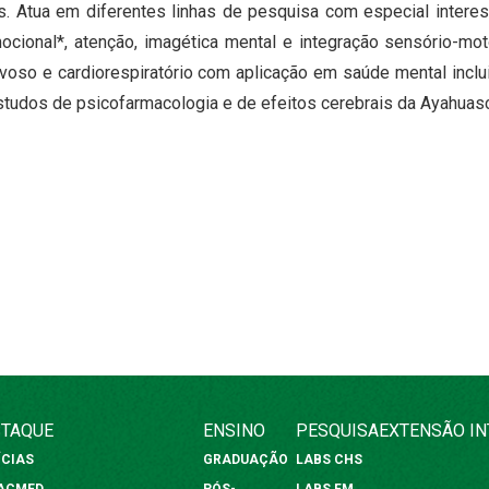
s. Atua em diferentes linhas de pesquisa com especial interes
ocional*, atenção, imagética mental e integração sensório-mo
voso e cardiorespiratório com aplicação em saúde mental inclu
studos de psicofarmacologia e de efeitos cerebrais da Ayahuas
TAQUE
ENSINO
PESQUISA
EXTENSÃO
I
ÍCIAS
GRADUAÇÃO
LABS CHS
FACMED
PÓS-
LABS FM