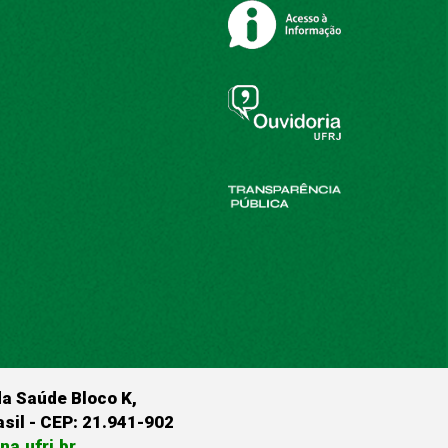
da Saúde Bloco K,
rasil - CEP: 21.941-902
a.ufrj.br