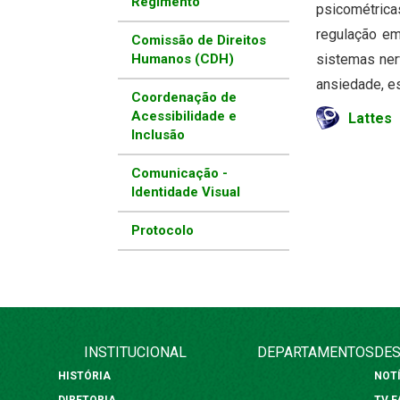
Regimento
psicométrica
regulação em
Comissão de Direitos
Humanos (CDH)
sistemas ner
ansiedade, e
Coordenação de
Acessibilidade e
Lattes
Inclusão
Comunicação -
Identidade Visual
Protocolo
INSTITUCIONAL
DEPARTAMENTOS
DES
HISTÓRIA
NOT
DIRETORIA
TV 