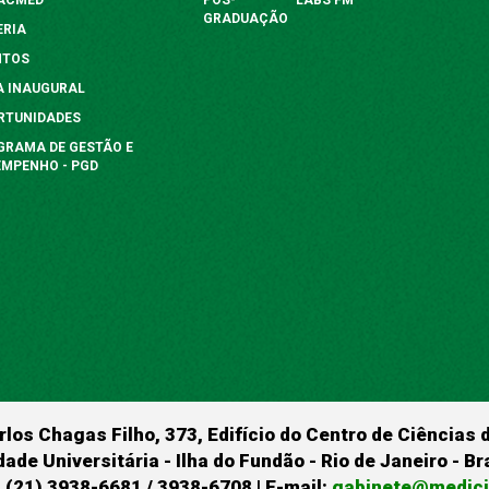
GRADUAÇÃO
ERIA
NTOS
A INAUGURAL
RTUNIDADES
GRAMA DE GESTÃO E
EMPENHO - PGD
rlos Chagas Filho, 373, Edifício do Centro de Ciências 
dade Universitária - Ilha do Fundão - Rio de Janeiro - B
 (21) 3938-6681 / 3938-6708 | E-mail:
gabinete@medicin