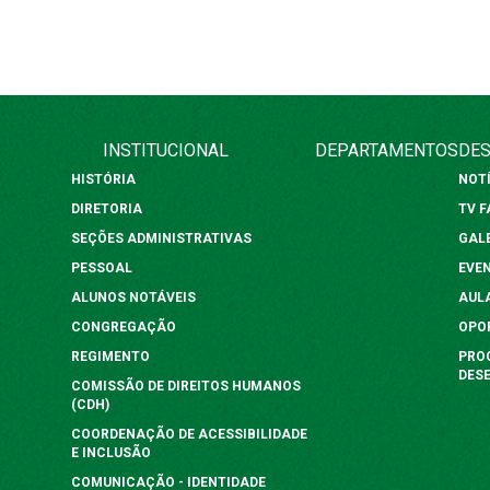
INSTITUCIONAL
DEPARTAMENTOS
DES
HISTÓRIA
NOT
DIRETORIA
TV 
SEÇÕES ADMINISTRATIVAS
GAL
PESSOAL
EVE
ALUNOS NOTÁVEIS
AUL
CONGREGAÇÃO
OPO
REGIMENTO
PRO
DES
COMISSÃO DE DIREITOS HUMANOS
(CDH)
COORDENAÇÃO DE ACESSIBILIDADE
E INCLUSÃO
COMUNICAÇÃO - IDENTIDADE