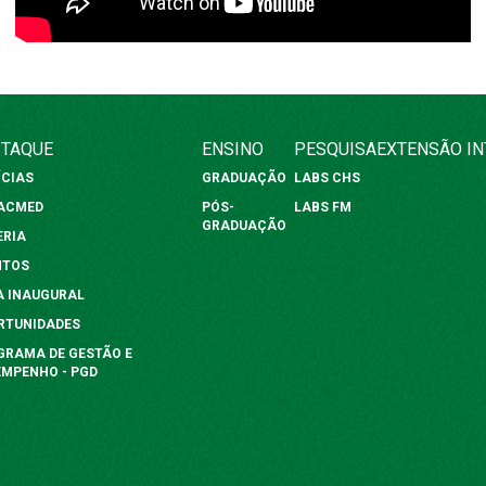
TAQUE
ENSINO
PESQUISA
EXTENSÃO
I
ÍCIAS
GRADUAÇÃO
LABS CHS
FACMED
PÓS-
LABS FM
GRADUAÇÃO
ERIA
NTOS
A INAUGURAL
RTUNIDADES
GRAMA DE GESTÃO E
EMPENHO - PGD