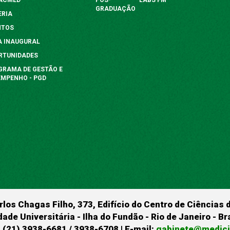
GRADUAÇÃO
ERIA
NTOS
A INAUGURAL
RTUNIDADES
GRAMA DE GESTÃO E
EMPENHO - PGD
rlos Chagas Filho, 373, Edifício do Centro de Ciências 
dade Universitária - Ilha do Fundão - Rio de Janeiro - B
 (21) 3938-6681 / 3938-6708 | E-mail:
gabinete@medicin