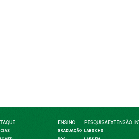
TAQUE
ENSINO
PESQUISA
EXTENSÃO
I
ÍCIAS
GRADUAÇÃO
LABS CHS
FACMED
PÓS-
LABS FM