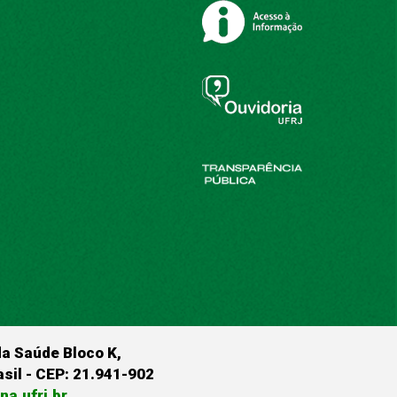
da Saúde Bloco K,
rasil - CEP: 21.941-902
a.ufrj.br