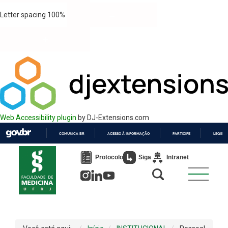
Letter spacing
100
%
Web Accessibility plugin
by DJ-Extensions.com
COMUNICA BR
ACESSO À INFORMAÇÃO
PARTICIPE
LEGISL
IR
PARA
Protocolo
Siga
Intranet
O
CONTEÚDO