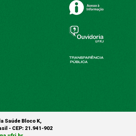
da Saúde Bloco K,
rasil - CEP: 21.941-902
a.ufrj.br