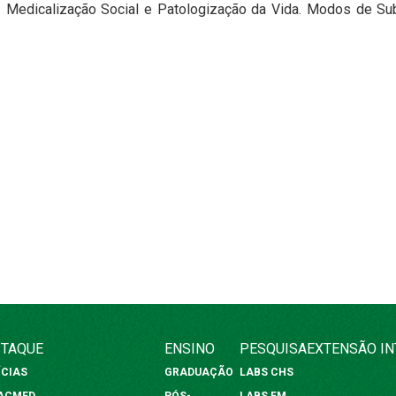
. Medicalização Social e Patologização da Vida. Modos de Sub
TAQUE
ENSINO
PESQUISA
EXTENSÃO
I
ÍCIAS
GRADUAÇÃO
LABS CHS
FACMED
PÓS-
LABS FM