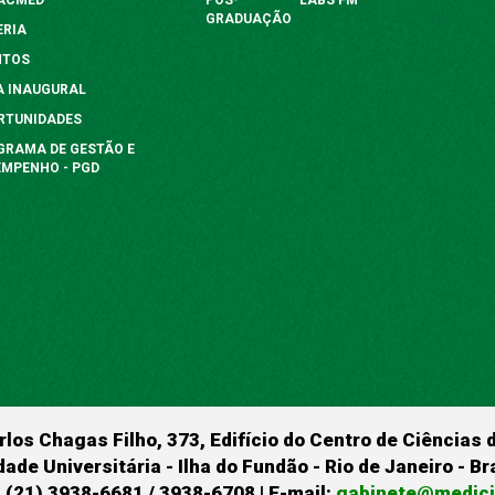
GRADUAÇÃO
ERIA
NTOS
A INAUGURAL
RTUNIDADES
GRAMA DE GESTÃO E
EMPENHO - PGD
rlos Chagas Filho, 373, Edifício do Centro de Ciências 
dade Universitária - Ilha do Fundão - Rio de Janeiro - B
 (21) 3938-6681 / 3938-6708 | E-mail:
gabinete@medicin