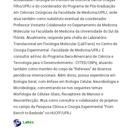
Modalidade Fisiologia do Instituto de Biofísica Carlos Chagas
Filho/UFRJ e do coordenador do Programa de Pós-Graduação
em Ciências Cirúrgicas da Faculdade de Medicina/UFRJ, onde
atua também como substituto eventual da coordenador.
Professor Visitante Colaborador no Departamento de Medicina
Molecular na Faculdade de Medicina da Universidade do Sul da
Flórida. Atualmente, responde pela chefia do Laboratório
Translacional em Fisiologia Molecular (LabTrans) no Centro de
Cirurgia Experimental - Faculdade de Medicina/UFRJ. É
consultor ad-hoc do Programa Ibero-Americano de Ciência e
Tecnologia para o Desenvolvimento - CYTED/CNPq, atuando
também como membro do corpo de "Referees" de diversos
periódicos internacionais. Além disso, possui experiência em
Biologia Geral, com ênfase em Biologia Celular, Neurobiologia e
Microbiologia, concentrando-se nos seguintes temas:
Morfologia de Células Gliais, Receptores de Manose e
Neuroinfecção. Atua como consultor e colaborador de projetos
no campo da Pesquisa Clínica e Cirurgia Experimental "From
Bench to Bedside" no HUCFF/UFRJ.
Lattes