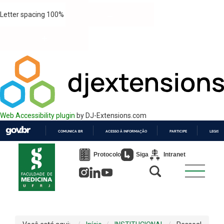
Letter spacing
100
%
Web Accessibility plugin
by DJ-Extensions.com
COMUNICA BR
ACESSO À INFORMAÇÃO
PARTICIPE
LEGISL
IR
PARA
Protocolo
Siga
Intranet
O
CONTEÚDO