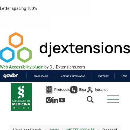
Letter spacing
100
%
Web Accessibility plugin
by DJ-Extensions.com
COMUNICA BR
ACESSO À INFORMAÇÃO
PARTICIPE
LEGISL
IR
PARA
Protocolo
Siga
Intranet
O
CONTEÚDO