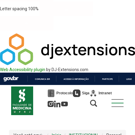
Letter spacing
100
%
Web Accessibility plugin
by DJ-Extensions.com
COMUNICA BR
ACESSO À INFORMAÇÃO
PARTICIPE
LEGISL
IR
PARA
Protocolo
Siga
Intranet
O
CONTEÚDO