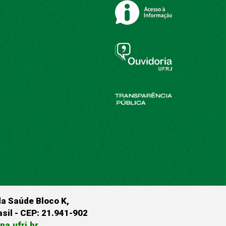
da Saúde Bloco K,
rasil - CEP: 21.941-902
a.ufrj.br