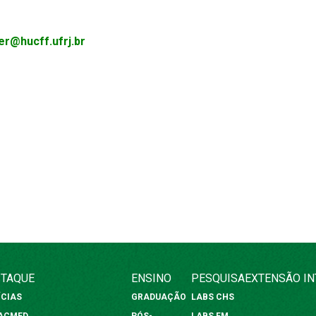
er@hucff.ufrj.br
TAQUE
ENSINO
PESQUISA
EXTENSÃO
I
ÍCIAS
GRADUAÇÃO
LABS CHS
FACMED
PÓS-
LABS FM