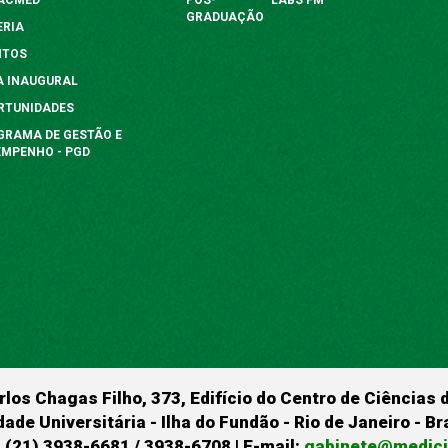
GRADUAÇÃO
ERIA
NTOS
A INAUGURAL
RTUNIDADES
GRAMA DE GESTÃO E
EMPENHO - PGD
rlos Chagas Filho, 373, Edifício do Centro de Ciências 
dade Universitária - Ilha do Fundão - Rio de Janeiro - B
 (21) 3938-6681 / 3938-6708 | E-mail:
gabinete@medicin