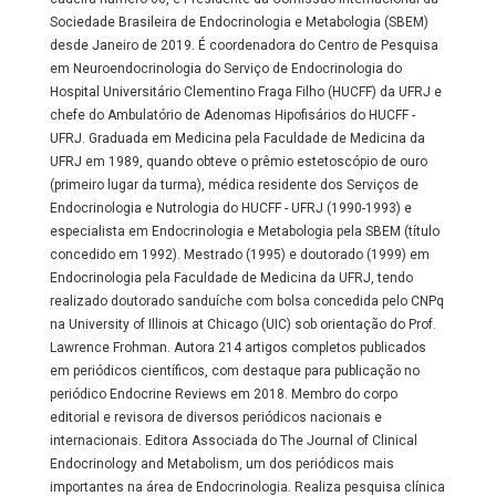
Sociedade Brasileira de Endocrinologia e Metabologia (SBEM)
desde Janeiro de 2019. É coordenadora do Centro de Pesquisa
em Neuroendocrinologia do Serviço de Endocrinologia do
Hospital Universitário Clementino Fraga Filho (HUCFF) da UFRJ e
chefe do Ambulatório de Adenomas Hipofisários do HUCFF -
UFRJ. Graduada em Medicina pela Faculdade de Medicina da
UFRJ em 1989, quando obteve o prêmio estetoscópio de ouro
(primeiro lugar da turma), médica residente dos Serviços de
Endocrinologia e Nutrologia do HUCFF - UFRJ (1990-1993) e
especialista em Endocrinologia e Metabologia pela SBEM (título
concedido em 1992). Mestrado (1995) e doutorado (1999) em
Endocrinologia pela Faculdade de Medicina da UFRJ, tendo
realizado doutorado sanduíche com bolsa concedida pelo CNPq
na University of Illinois at Chicago (UIC) sob orientação do Prof.
Lawrence Frohman. Autora 214 artigos completos publicados
em periódicos científicos, com destaque para publicação no
periódico Endocrine Reviews em 2018. Membro do corpo
editorial e revisora de diversos periódicos nacionais e
internacionais. Editora Associada do The Journal of Clinical
Endocrinology and Metabolism, um dos periódicos mais
importantes na área de Endocrinologia. Realiza pesquisa clínica