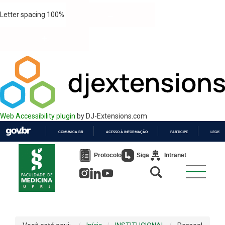
Letter spacing
100
%
Web Accessibility plugin
by DJ-Extensions.com
COMUNICA BR
ACESSO À INFORMAÇÃO
PARTICIPE
LEGISL
IR
PARA
Protocolo
Siga
Intranet
O
CONTEÚDO