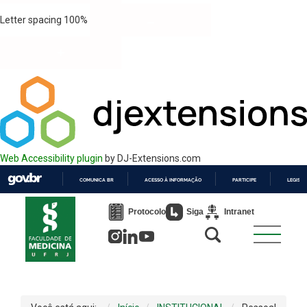
Letter spacing
100
%
Web Accessibility plugin
by DJ-Extensions.com
COMUNICA BR
ACESSO À INFORMAÇÃO
PARTICIPE
LEGISL
IR
PARA
Protocolo
Siga
Intranet
O
CONTEÚDO