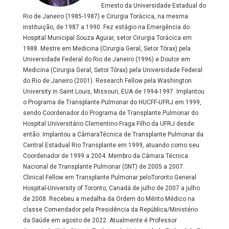
Ernesto da Universidade Estadual do
Rio de Janeiro (1985-1987) e Cirurgia Torácica, na mesma
instituição, de 1987 a 1990. Fez estágio na Emergência do
Hospital Municipal Souza Aguiar, setor Cirurgia Torácica em
1988. Mestre em Medicina (Cirurgia Geral, Setor Tórax) pela
Universidade Federal do Rio de Janeiro (1996) e Doutor em
Medicina (Cirurgia Geral, Setor Tórax) pela Universidade Federal
do Rio de Janeiro (2001). Research Fellow pela Washington
University in Saint Louis, Missouri, EUA de 1994-1997. Implantou
o Programa de Transplante Pulmonar do HUCFF-UFRJ em 1999,
sendo Coordenador do Programa de Transplante Pulmonar do
Hospital Universitário Clementino Fraga Filho da UFRJ desde
então. Implantou a CâmaraTécnica de Transplante Pulmonar da
Central Estadual Rio Transplante em 1999, atuando como seu
Coordenador de 1999 a 2004. Membro da Câmara Técnica
Nacional de Transplante Pulmonar (SNT) de 2005 a 2007.
Clinical Fellow em Transplante Pulmonar peloToronto General
Hospital-University of Toronto, Canadá de julho de 2007 a julho
de 2008. Recebeu a medalha da Ordem do Mérito Médico na
classe Comendador pela Presidência da República/Ministério
da Saúde em agosto de 2022. Atualmente é Professor