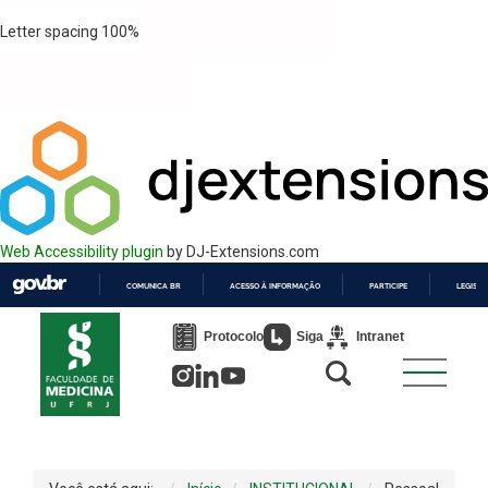
Letter spacing
100
%
Web Accessibility plugin
by DJ-Extensions.com
COMUNICA BR
ACESSO À INFORMAÇÃO
PARTICIPE
LEGISL
IR
PARA
Protocolo
Siga
Intranet
O
CONTEÚDO