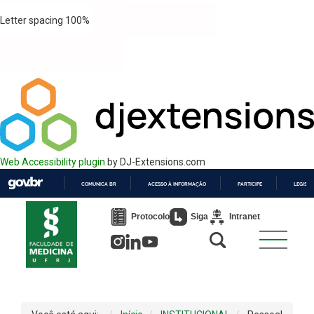
Letter spacing
100
%
Web Accessibility plugin
by DJ-Extensions.com
COMUNICA BR
ACESSO À INFORMAÇÃO
PARTICIPE
LEGISL
IR
PARA
Protocolo
Siga
Intranet
O
CONTEÚDO