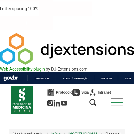
Letter spacing
100
%
Web Accessibility plugin
by DJ-Extensions.com
COMUNICA BR
ACESSO À INFORMAÇÃO
PARTICIPE
LEGISL
IR
PARA
Protocolo
Siga
Intranet
O
CONTEÚDO