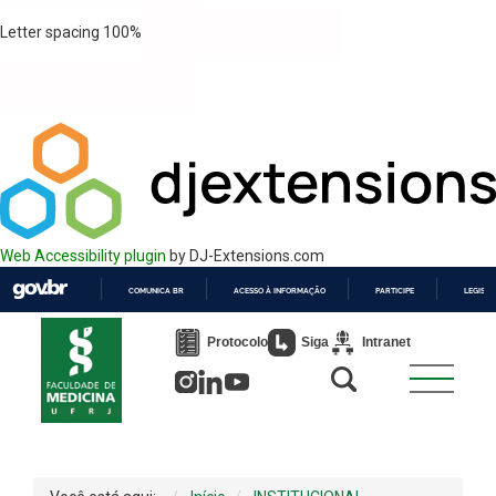
Letter spacing
100
%
Web Accessibility plugin
by DJ-Extensions.com
COMUNICA BR
ACESSO À INFORMAÇÃO
PARTICIPE
LEGISL
IR
PARA
Protocolo
Siga
Intranet
O
CONTEÚDO