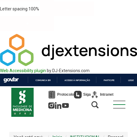
Letter spacing
100
%
Web Accessibility plugin
by DJ-Extensions.com
COMUNICA BR
ACESSO À INFORMAÇÃO
PARTICIPE
LEGISL
IR
PARA
Protocolo
Siga
Intranet
O
CONTEÚDO