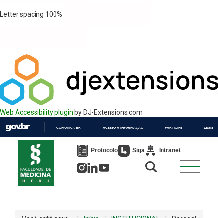
Letter spacing
100
%
Web Accessibility plugin
by DJ-Extensions.com
COMUNICA BR
ACESSO À INFORMAÇÃO
PARTICIPE
LEGISL
IR
PARA
Protocolo
Siga
Intranet
O
CONTEÚDO