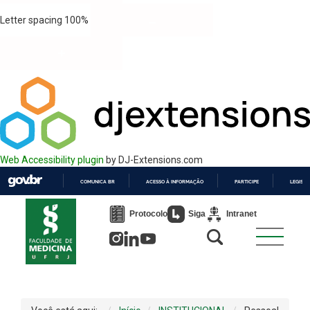
Letter spacing
100
%
Web Accessibility plugin
by DJ-Extensions.com
COMUNICA BR
ACESSO À INFORMAÇÃO
PARTICIPE
LEGISL
IR
PARA
Protocolo
Siga
Intranet
O
CONTEÚDO