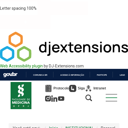
Letter spacing
100
%
Web Accessibility plugin
by DJ-Extensions.com
COMUNICA BR
ACESSO À INFORMAÇÃO
PARTICIPE
LEGISL
IR
PARA
Protocolo
Siga
Intranet
O
CONTEÚDO