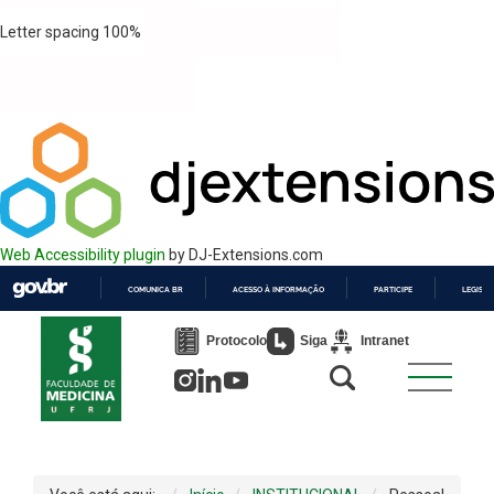
Letter spacing
100
%
Web Accessibility plugin
by DJ-Extensions.com
COMUNICA BR
ACESSO À INFORMAÇÃO
PARTICIPE
LEGISL
IR
PARA
Protocolo
Siga
Intranet
O
CONTEÚDO