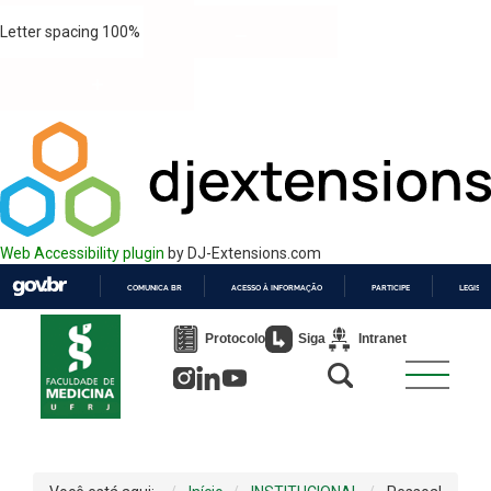
Letter spacing
100
%
Web Accessibility plugin
by DJ-Extensions.com
COMUNICA BR
ACESSO À INFORMAÇÃO
PARTICIPE
LEGISL
IR
PARA
Protocolo
Siga
Intranet
O
CONTEÚDO