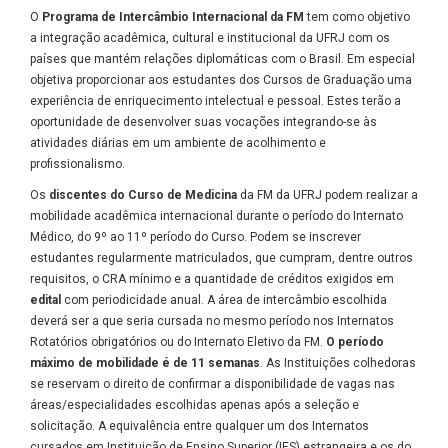
O
Programa de Intercâmbio Internacional da FM
tem como objetivo
a integração acadêmica, cultural e institucional da UFRJ com os
países que mantém relações diplomáticas com o Brasil. Em especial
objetiva proporcionar aos estudantes dos Cursos de Graduação uma
experiência de enriquecimento intelectual e pessoal. Estes terão a
oportunidade de desenvolver suas vocações integrando-se às
atividades diárias em um ambiente de acolhimento e
profissionalismo.
Os
discentes do Curso de Medicina
da FM da UFRJ podem realizar a
mobilidade acadêmica internacional durante o período do Internato
Médico, do 9º ao 11º período do Curso. Podem se inscrever
estudantes regularmente matriculados, que cumpram, dentre outros
requisitos, o CRA mínimo e a quantidade de créditos exigidos em
edital
com periodicidade anual. A área de intercâmbio escolhida
deverá ser a que seria cursada no mesmo período nos Internatos
Rotatórios obrigatórios ou do Internato Eletivo da FM.
O período
máximo de mobilidade é de
11 semanas
. As Instituições colhedoras
se reservam o direito de confirmar a disponibilidade de vagas nas
áreas/especialidades escolhidas apenas após a seleção e
solicitação. A equivalência entre qualquer um dos Internatos
cursados em Instituição de Ensino Superior (IES) estrangeira e os do