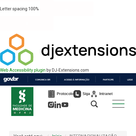
Letter spacing
100
%
Web Accessibility plugin
by DJ-Extensions.com
COMUNICA BR
ACESSO À INFORMAÇÃO
PARTICIPE
LEGISL
IR
PARA
Protocolo
Siga
Intranet
O
CONTEÚDO