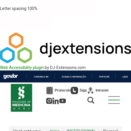
Letter spacing
100
%
Web Accessibility plugin
by DJ-Extensions.com
COMUNICA BR
ACESSO À INFORMAÇÃO
PARTICIPE
LEGISL
IR
PARA
Protocolo
Siga
Intranet
O
CONTEÚDO