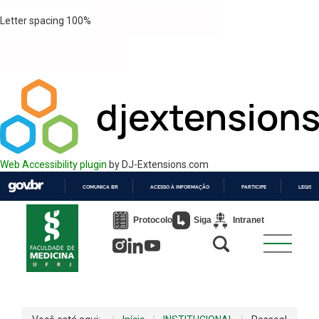
Letter spacing
100
%
Web Accessibility plugin
by DJ-Extensions.com
COMUNICA BR
ACESSO À INFORMAÇÃO
PARTICIPE
LEGISL
IR
PARA
Protocolo
Siga
Intranet
O
CONTEÚDO