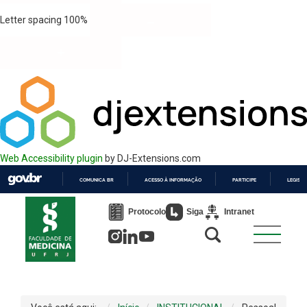
Letter spacing
100
%
Web Accessibility plugin
by DJ-Extensions.com
COMUNICA BR
ACESSO À INFORMAÇÃO
PARTICIPE
LEGISL
IR
PARA
Protocolo
Siga
Intranet
O
CONTEÚDO