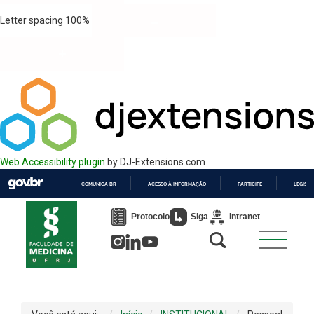
Letter spacing
100
%
Web Accessibility plugin
by DJ-Extensions.com
COMUNICA BR
ACESSO À INFORMAÇÃO
PARTICIPE
LEGISL
IR
PARA
Protocolo
Siga
Intranet
O
CONTEÚDO