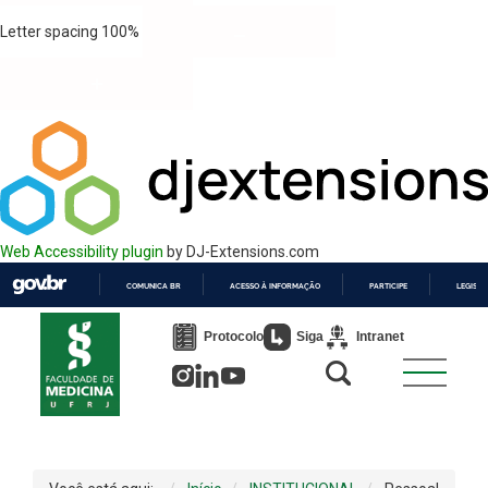
Letter spacing
100
%
Web Accessibility plugin
by DJ-Extensions.com
COMUNICA BR
ACESSO À INFORMAÇÃO
PARTICIPE
LEGISL
IR
PARA
Protocolo
Siga
Intranet
O
CONTEÚDO