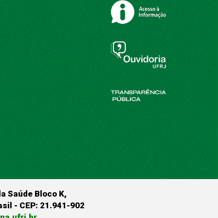
da Saúde Bloco K,
rasil - CEP: 21.941-902
a.ufrj.br