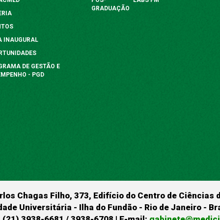
GRADUAÇÃO
ERIA
NTOS
A INAUGURAL
RTUNIDADES
GRAMA DE GESTÃO E
EMPENHO - PGD
rlos Chagas Filho, 373, Edifício do Centro de Ciências 
dade Universitária - Ilha do Fundão - Rio de Janeiro - B
 (21) 3938-6681 / 3938-6708 | E-mail:
gabinete@medicin