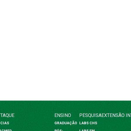
TAQUE
ENSINO
PESQUISA
EXTENSÃO
I
ÍCIAS
GRADUAÇÃO
LABS CHS
FACMED
PÓS-
LABS FM