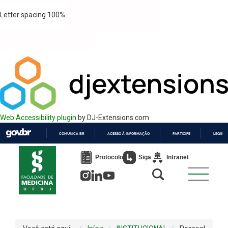
Letter spacing
100
%
Web Accessibility plugin
by DJ-Extensions.com
COMUNICA BR
ACESSO À INFORMAÇÃO
PARTICIPE
LEGISL
IR
PARA
Protocolo
Siga
Intranet
O
CONTEÚDO