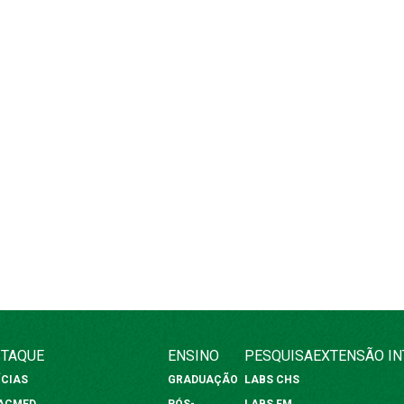
TAQUE
ENSINO
PESQUISA
EXTENSÃO
I
ÍCIAS
GRADUAÇÃO
LABS CHS
FACMED
PÓS-
LABS FM