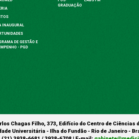
GRADUAÇÃO
ERIA
NTOS
A INAUGURAL
RTUNIDADES
GRAMA DE GESTÃO E
EMPENHO - PGD
rlos Chagas Filho, 373, Edifício do Centro de Ciências 
dade Universitária - Ilha do Fundão - Rio de Janeiro - B
 (21) 3938-6681 / 3938-6708 | E-mail:
gabinete@medicin