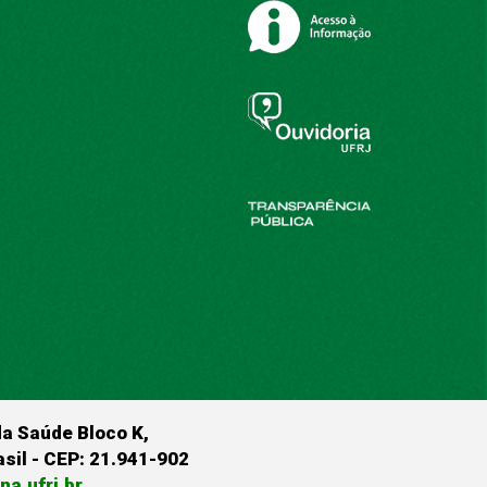
da Saúde Bloco K,
rasil - CEP: 21.941-902
a.ufrj.br