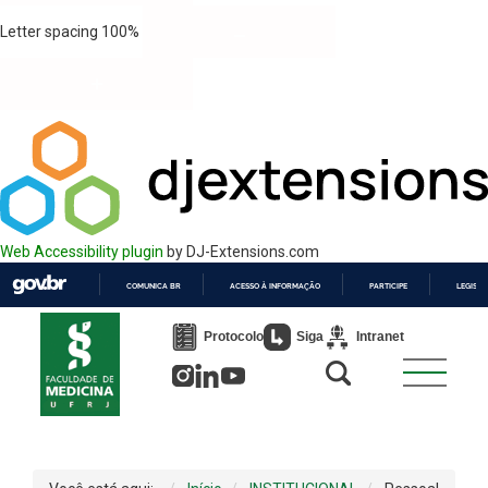
Letter spacing
100
%
Web Accessibility plugin
by DJ-Extensions.com
COMUNICA BR
ACESSO À INFORMAÇÃO
PARTICIPE
LEGISL
IR
PARA
Protocolo
Siga
Intranet
O
CONTEÚDO