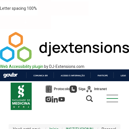
Letter spacing
100
%
Web Accessibility plugin
by DJ-Extensions.com
COMUNICA BR
ACESSO À INFORMAÇÃO
PARTICIPE
LEGISL
IR
PARA
Protocolo
Siga
Intranet
O
CONTEÚDO