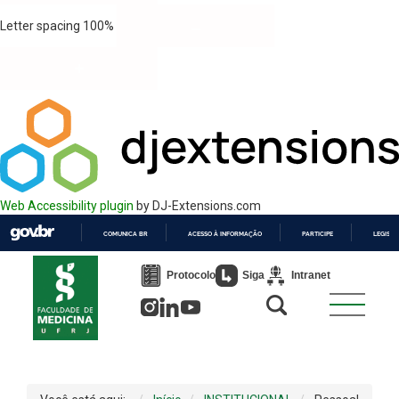
Letter spacing
100
%
Web Accessibility plugin
by DJ-Extensions.com
COMUNICA BR
ACESSO À INFORMAÇÃO
PARTICIPE
LEGISL
IR
PARA
Protocolo
Siga
Intranet
O
CONTEÚDO