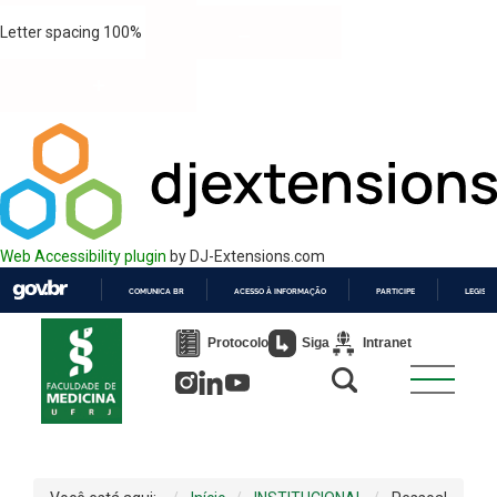
Letter spacing
100
%
Web Accessibility plugin
by DJ-Extensions.com
COMUNICA BR
ACESSO À INFORMAÇÃO
PARTICIPE
LEGISL
IR
PARA
Protocolo
Siga
Intranet
O
CONTEÚDO