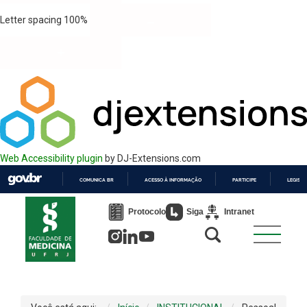
Letter spacing
100
%
Web Accessibility plugin
by DJ-Extensions.com
COMUNICA BR
ACESSO À INFORMAÇÃO
PARTICIPE
LEGISL
IR
PARA
Protocolo
Siga
Intranet
O
CONTEÚDO