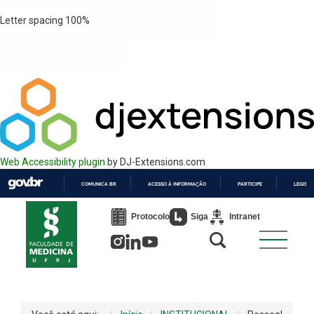
Letter spacing
100
%
Web Accessibility plugin
by DJ-Extensions.com
COMUNICA BR
ACESSO À INFORMAÇÃO
PARTICIPE
LEGISL
IR
PARA
Protocolo
Siga
Intranet
O
CONTEÚDO