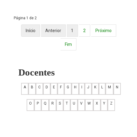
Página 1 de 2
Início
Anterior
1
2
Próximo
Fim
Docentes
A
B
C
D
E
F
G
H
I
J
K
L
M
N
O
P
Q
R
S
T
U
V
W
X
Y
Z