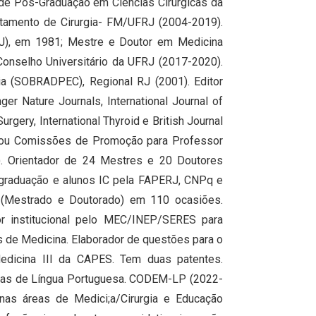
e Pós-Graduação em Ciências Cirúrgicas da
tamento de Cirurgia- FM/UFRJ (2004-2019).
RJ), em 1981; Mestre e Doutor em Medicina
onselho Universitário da UFRJ (2017-2020).
a (SOBRADPEC), Regional RJ (2001). Editor
ger Nature Journals, International Journal of
urgery, International Thyroid e British Journal
s ou Comissões de Promoção para Professor
). Orientador de 24 Mestres e 20 Doutores
-graduação e alunos IC pela FAPERJ, CNPq e
(Mestrado e Doutorado) em 110 ocasiões.
or institucional pelo MEC/INEP/SERES para
 de Medicina. Elaborador de questões para o
dicina III da CAPES. Tem duas patentes.
cas de Língua Portuguesa. CODEM-LP (2022-
 nas áreas de Medici;a/Cirurgia e Educação