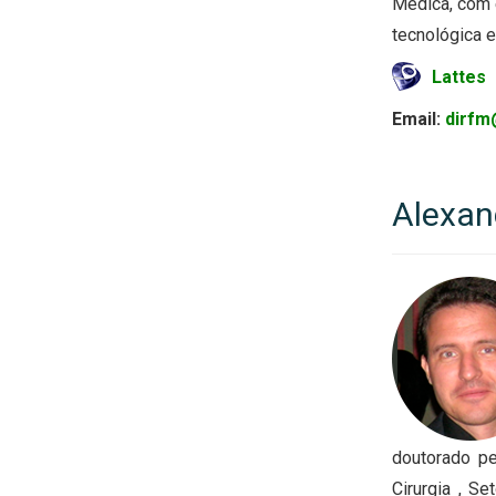
Médica, com ê
tecnológica em
Lattes
Email:
dirfm
Alexan
doutorado p
Cirurgia , S