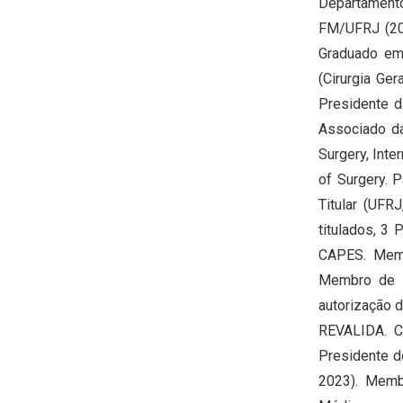
Departamento
FM/UFRJ (200
Graduado em
(Cirurgia Ge
Presidente d
Associado da 
Surgery, Inte
of Surgery. 
Titular (UF
titulados, 3
CAPES. Memb
Membro de Co
autorização 
REVALIDA. C
Presidente d
2023). Membr