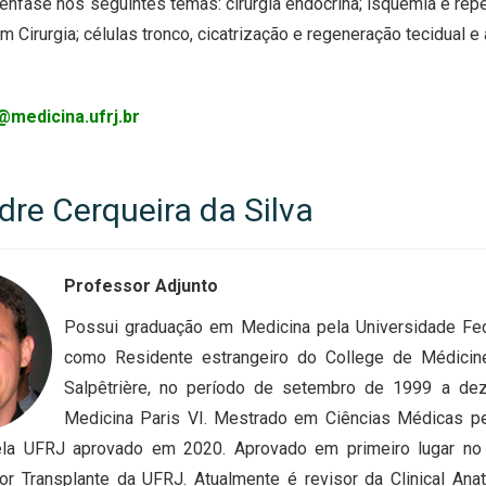
nfase nos seguintes temas: cirurgia endócrina; isquemia e repe
 Cirurgia; células tronco, cicatrização e regeneração tecidual e av
@medicina.ufrj.br
dre Cerqueira da Silva
Professor Adjunto
Possui graduação em Medicina pela Universidade Fed
como Residente estrangeiro do College de Médicine
Salpêtrière, no período de setembro de 1999 a de
Medicina Paris VI. Mestrado em Ciências Médicas pe
ela UFRJ aprovado em 2020. Aprovado em primeiro lugar no
etor Transplante da UFRJ. Atualmente é revisor da Clinical A