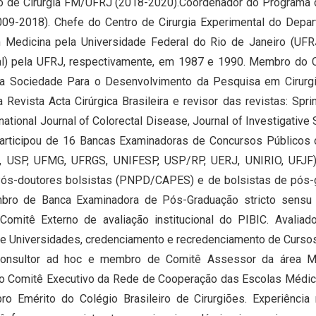
 de Cirurgia FM/UFRJ (2018-2020).Coordenador do Programa d
9-2018). Chefe do Centro de Cirurgia Experimental do Depar
 Medicina pela Universidade Federal do Rio de Janeiro (UF
ral) pela UFRJ, respectivamente, em 1987 e 1990. Membro do C
a Sociedade Para o Desenvolvimento da Pesquisa em Cirurgi
Revista Acta Cirúrgica Brasileira e revisor das revistas: Sprin
rnational Journal of Colorectal Disease, Journal of Investigative S
Participou de 16 Bancas Examinadoras de Concursos Público
RJ, USP, UFMG, UFRGS, UNIFESP, USP/RP, UERJ, UNIRIO, UFJF
 Pós-doutores bolsistas (PNPD/CAPES) e de bolsistas de pós
ro de Banca Examinadora de Pós-Graduação stricto sensu 
mitê Externo de avaliação institucional do PIBIC. Avaliad
de Universidades, credenciamento e recredenciamento de Cursos
onsultor ad hoc e membro de Comitê Assessor da área Me
o Comitê Executivo da Rede de Cooperação das Escolas Médi
o Emérito do Colégio Brasileiro de Cirurgiões. Experiência