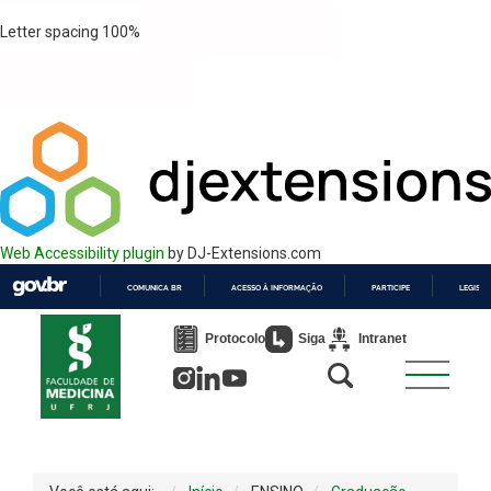
Letter spacing
100
%
Web Accessibility plugin
by DJ-Extensions.com
COMUNICA BR
ACESSO À INFORMAÇÃO
PARTICIPE
LEGISL
IR
PARA
Protocolo
Siga
Intranet
O
CONTEÚDO